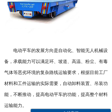
电动平车的发展方向是自动化、智能无人机械设
备，承载能力可以满足环、坡道、高温、粉尘、有毒
气体等恶劣环境的复杂路线运输要求，根据目前工厂
材料和工件运输的实际需要，自动卸料装置、吊装功
能，不断推动，提高电动平车的功能，提高整个材料
运输能力。