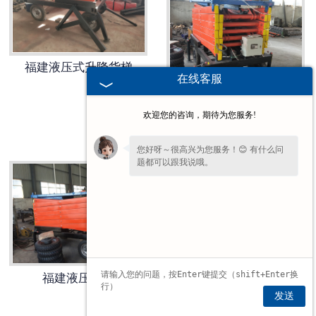
福建卷扬机
福建液压式升降货梯
福建液压夹轨器
在线客服
福建起重机
欢迎您的咨询，期待为您服务!
福建导轨液压升降货梯
您好呀～很高兴为您服务！😊 有什么问
题都可以跟我说哦。
为了给您更细致的一对一服务，方便留一
下
【手机号码】
吗？后续专员免费对接细
节。
福建液压货梯
发送