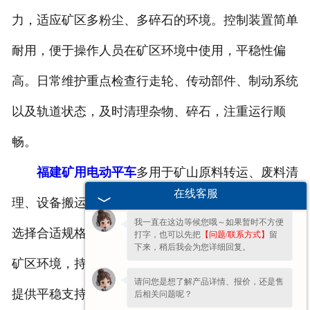
力，适应矿区多粉尘、多碎石的环境。控制装置简单
耐用，便于操作人员在矿区环境中使用，平稳性偏
高。日常维护重点检查行走轮、传动部件、制动系统
以及轨道状态，及时清理杂物、碎石，注重运行顺
畅。
欢迎您的咨询，期待为您服务!
福建矿用电动平车
多用于矿山原料转运、废料清
您好呀～很高兴为您服务！😊 有什么问
题都可以跟我说哦。
在线客服
理、设备搬运等场景，可根据矿区运输量与路线长度
我一直在这边等候您哦～如果暂时不方便
选择合适规格。规范操作、定期保养，能让设备适应
打字，也可以先把
【问题/联系方式】
留
下来，稍后我会为您详细回复。
矿区环境，持续平稳完成运输任务，为矿山物料流转
请问您是想了解产品详情、报价，还是售
提供平稳支持，减轻人力运输压力，提升矿区作业效
后相关问题呢？