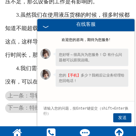
压不足，那么设备的工作是有影响的。
3.虽然我们在使用液压货梯的时候，很多时候都
在线客服
知道不能超载，但是有的时候，装货的时候，会忘记
欢迎您的咨询，期待为您服务!
这点，这样导致设备不能正常使用，并且如果超载运
行时间长，那么也会减少液压货梯的使用时间。
您好呀～很高兴为您服务！😊 有什么问
题都可以跟我说哦。
4.我们需要检查电箱的延迟器是否已复位，如果
您的
【手机】
多少？我稍后让业务经理给
您回电话！
没有，可以在上升操作前直接按下停止键。
上一条：导轨液压升降货梯出现故障是很危险的
下一条：特殊的设计让剪叉式液压升降机放光彩
发送