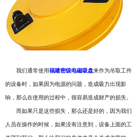
我们通常使用
福建密级电磁吸盘
来作为吊取工件
的设备时，如果因为电源的问题，造成吸力出现影
响，那么在使用的过程中，很容易造成财产的损失。
而如果只是这些损失，那么还是好的，因为我们
人员在操作的时候，如果没有注意到，设备上面的工