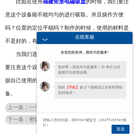
比如在使用
福建矩形电磁吸盘
的时候，我们要注
意这个设备能不能均匀的进行吸取。并且操作方便
吗？位置的定位平稳吗？制作的时候，使用的材料是
在线客服
不是好的，有没有很好的耐磨性。
欢迎您的咨询，期待为您服务!
当我们选择想要使用矩形电磁吸盘的时候，一定
要注意这个设备有着不同的类型，所以我们是可以根
您好呀～很高兴为您服务！😊 有什么问
题都可以跟我说哦。
据自己使用的场合来选的，不要选择到不合适的设
您的
【手机】
多少？我稍后让业务经理给
您回电话！
备。
上一条：一个人操作的液压平台更适合我们使用
下一条：密级电磁吸盘中的线路出现问题造成的影响
发送