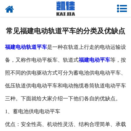
网站首页
关于我们
常见福建电动轨道平车的分类及优缺点
产品中心
福建电动轨道平车
是一种在轨道上行走的电动运输设
新闻中心
备，又称作电动平板车、轨道式
福建电动平车
等，按
资质荣誉
照不同的供电驱动方式可分为蓄电池供电电动平车、
厂房设备
低压轨道供电电动平车和电动拖缆卷筒轨道电动平车
联系我们
三种。下面就给大家介绍一下他们各自的优缺点。
1、蓄电池供电电动平车
优点：安全性高、机动性灵活、结构合理简单、承载