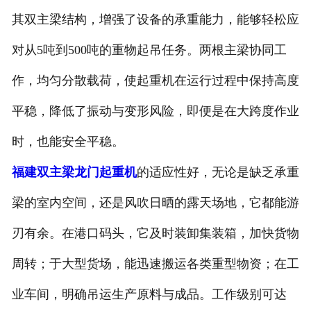
其双主梁结构，增强了设备的承重能力，能够轻松应
福建起重电磁吸盘
对从5吨到500吨的重物起吊任务。两根主梁协同工
福建升降平台
作，均匀分散载荷，使起重机在运行过程中保持高度
-
福建液压升降平台
平稳，降低了振动与变形风险，即便是在大跨度作业
-
福建链条导轨式升降平台
时，也能安全平稳。​
-
福建液压货梯
福建双主梁龙门起重机
的适应性好，无论是缺乏承重
梁的室内空间，还是风吹日晒的露天场地，它都能游
-
福建举升机
刃有余。在港口码头，它及时装卸集装箱，加快货物
福建电动葫芦
周转；于大型货场，能迅速搬运各类重型物资；在工
福建电动轨道平车
业车间，明确吊运生产原料与成品。工作级别可达
福建电机