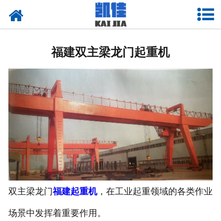
网站首页
福建悬臂吊起重机
福建双主梁龙门起重机
-
福建曲臂式悬臂吊
-
福建墙壁式悬臂吊
-
福建龙门式悬臂吊
-
福建移动式悬臂吊
-
福建双臂式悬臂吊
-
福建壁行式悬臂吊
双主梁龙门
福建起重机
，在工业起重领域的各类作业
场景中发挥着重要作用。​
-
福建定柱式悬臂吊