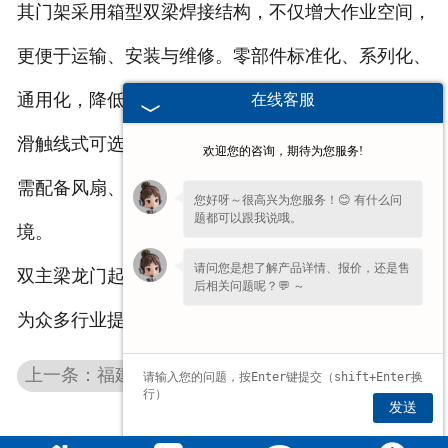
其门架采用箱型双梁焊接结构，不仅增大作业空间，
更便于运输、安装与维修。零部件标准化、系列化、
通用化，降低了维护成本。供电形式有电缆卷筒式和
在线客服
滑触线式可选，操纵室视野开阔、控制灵活，还能按
欢迎您的咨询，期待为您服务!
需配备风扇、空调等设施，为操作人员提供舒适环
您好呀～很高兴为您服务！😊 有什么问
题都可以跟我说哦。
境。​
请问您是想了解产品详情、报价，还是售
双主梁龙门起重机凭借强大性能与多样优势，已然成
后相关问题呢？💬 ～
为众多行业提升作业效率、生产安全的得力助手。
上一条：福建花架龙门起重机
发送