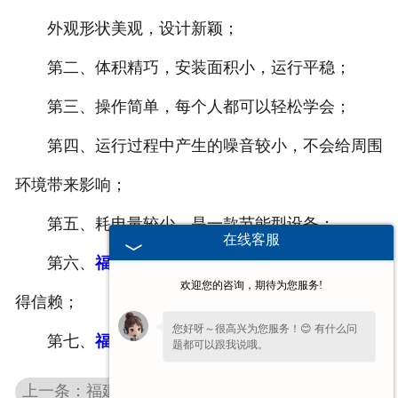
外观形状美观，设计新颖；
福建起重电磁吸盘
第二、体积精巧，安装面积小，运行平稳；
福建升降平台
第三、操作简单，每个人都可以轻松学会；
-
福建液压升降平台
第四、运行过程中产生的噪音较小，不会给周围
-
福建链条导轨式升降平台
环境带来影响；
-
福建液压货梯
第五、耗电量较少，是一款节能型设备；
在线客服
-
福建举升机
第六、
福建电动葫芦
的创新科技，作业让您更值
欢迎您的咨询，期待为您服务!
得信赖；
福建电动葫芦
您好呀～很高兴为您服务！😊 有什么问
第七、
福建地铁用电动葫芦
价格偏低。
题都可以跟我说哦。
福建电动轨道平车
上一条：福建AK电动葫芦
福建电机