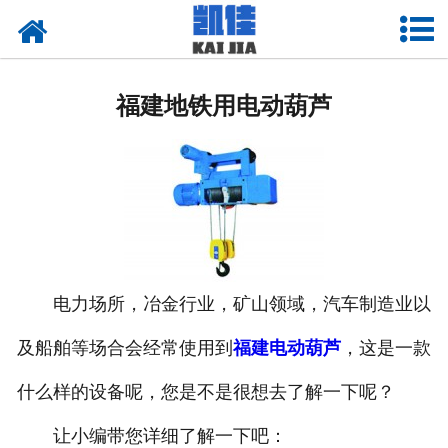
网站首页
福建悬臂吊起重机
福建地铁用电动葫芦
-
福建曲臂式悬臂吊
-
福建墙壁式悬臂吊
-
福建龙门式悬臂吊
-
福建移动式悬臂吊
电力场所，冶金行业，矿山领域，汽车制造业以
-
福建双臂式悬臂吊
及船舶等场合会经常使用到
福建电动葫芦
，这是一款
-
福建壁行式悬臂吊
什么样的设备呢，您是不是很想去了解一下呢？
-
福建定柱式悬臂吊
​让小编带您详细了解一下吧：