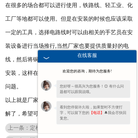
在很多的场合都可以进行使用，铁路线、轻工业、化
工厂等地都可以使用。但是在安装的时候也应该采取
一定的工具，选择电路线时可以由相关的手艺员在安
装设备进行当场推行,当然厂家也要提供质量好的电
在线客服
线，然后将铜布线鼻对接在电缆线上，如此就完成了
欢迎您的咨询，期待为您服务!
安装，这样在使用悬臂吊的过程中就不会出现很多的
问题。
您好呀～很高兴为您服务！😊 有什么问
题都可以跟我说哦。
以上就是厂家为您介绍的关于定柱式悬臂吊的相关讲
看到您停留许久啦，如果暂时不方便打
字，可以留下您的
【电话】
🔔我会尽快回
解了，希望可以帮到您。
复您。
上一条：定柱式悬臂吊运行平稳，非常实用