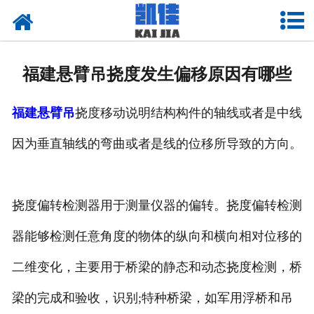
网站首页
关于我们
福建悬臂吊挠度发生偏移原因有哪些
产品中心
福建悬臂吊
挠度移动说明结构构件的轴线或者是中线
新闻中心
因为垂直轴线的弯曲或者是线的位移所导致的方向。
资质荣誉
厂房设备
挠度偏转检测器用于测量仪器的偏转。挠度偏转检测
联系我们
器能够检测任意角度的物体的纵向和横向相对位移的
二维变化，主要用于桥梁的静态和动态挠度检测，桥
梁的完成和验收，识别;特种桥梁，如军用浮桥和吊