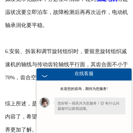
温状况要立即泊车，故障检测后再再次运作，电动机
轴承润化要平稳。
6.安裝、拆装和调节旋转组织时，要留意旋转组织减
速机的轴线与传动齿轮轴线平行面，其齿合面不小于
在线客服
70%，齿合空隙要合适。
欢迎您的咨询，期待为您服务!
综上所述，是有关导轨液压升降货梯维护保养的相关
您好呀～很高兴为您服务！😊 有什么问
题都可以跟我说哦。
内容了，希望您看过之后对于导轨液压升降货梯的保
养更加了解。