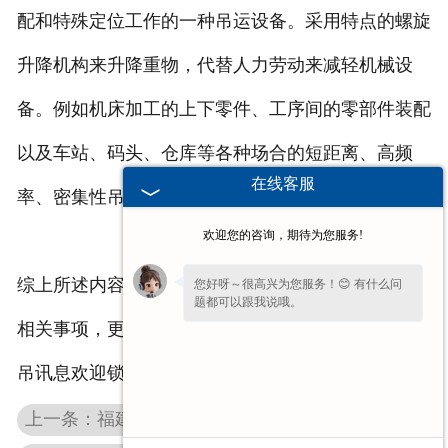
配和特殊定位工作的一种吊运设备。采用特点的螺旋
升降机构来升降重物，代替人力劳动来减轻机械设
备。例如机床加工的上下零件、工序间的零部件装配
以及车站、码头、仓库等各种场合的短距离、高频
在线客服
率、密集性吊运作业。
欢迎您的咨询，期待为您服务!
综上所述内容是定柱式悬臂吊生产厂家为大家分享的
您好呀～很高兴为您服务！😊 有什么问
题都可以跟我说哦。
相关事项，更多悬臂吊,旋臂
福建起重机
,定柱式悬臂
吊讯息欢迎锁定我司网站进行更多详情了解！
上一条：福建旋臂起重机吊钩可是起着很重要作用