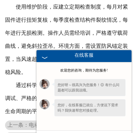
使用维护阶段，应建立定期检查制度，每月对紧
固件进行扭矩复核，每季度检查结构件裂纹情况，每
年进行无损检测。操作人员需经培训，严格遵守载荷
曲线，避免斜拉歪吊。环境方面，需设置防风锚定装
在线客服
置，当风速超过6级时停止作业，防止风载引发的失
欢迎您的咨询，期待为您服务!
稳风险。
通过科学的设计验证、平稳的材料、规范的安装
您好呀～很高兴为您服务！😊 有什么问
题都可以跟我说哦。
调试、严格的维护管理，龙门式
福建悬臂吊
可实现全
您好，在线客服已就位，方便说下需求
吗？我快速帮您对接处理。
生命周期的平稳运行，为生产作业提供平稳。
上一条：电动轨道平车性能与地面材质的关联解析