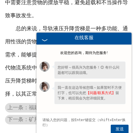
中需要注意货物的摆放平稳，避免超载和不当操作导
致事故发生。
总的来说，导轨液压升降货梯是一种多功能、通
在线客服
用性强的货物运输设备，适用于不同类型的货物运输
欢迎您的咨询，期待为您服务!
需求，能够提高货物运输效率，减少人力成本，是现
代物流系统中重要的组成部分。在选择和使用导轨液
您好呀～很高兴为您服务！😊 有什么问
题都可以跟我说哦。
压升降货梯时，需要根据实际情况进行合理规划和选
我一直在这边等候您哦～如果暂时不方便
打字，也可以先把
【问题/联系方式】
留
择，以其正常地运行。
下来，稍后我会为您详细回复。
上一条：福建矩形电磁吸盘是如何进行装卸搬运的
下一条：矿用电动平车对液压系统的要求
发送